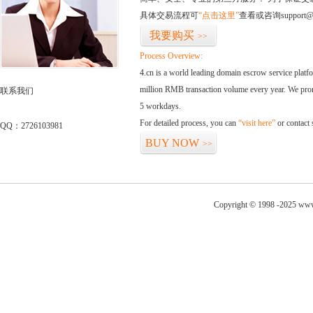
具体交易流程可
“点击这里”
查看或咨询support@
我要购买
>>
Process Overview:
4.cn is a world leading domain escrow service plat
million RMB transaction volume every year. We promi
联系我们
5 workdays.
For detailed process, you can
“visit here”
or contact
QQ：2726103981
BUY NOW
>>
Copyright © 1998 -2025 www