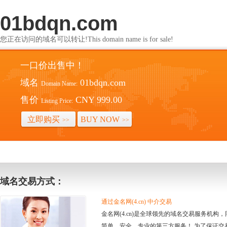
01bdqn.com
您正在访问的域名可以转让!This domain name is for sale!
一口价出售中！
域名
01bdqn.com
Domain Name:
售价
CNY 999.00
Listing Price:
立即购买
BUY NOW
>>
>>
域名交易方式：
通过金名网(4.cn) 中介交易
金名网(4.cn)是全球领先的域名交易服务机
简单、安全、专业的第三方服务！ 为了保证交